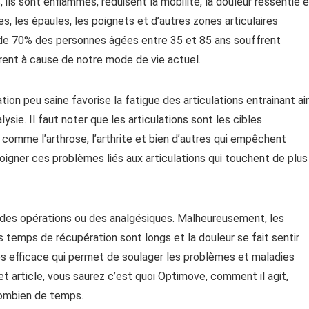
 ils sont enflammés, réduisent la mobilité, la douleur ressentie 
s, les épaules, les poignets et d’autres zones articulaires
 de 70% des personnes âgées entre 35 et 85 ans souffrent
frent à cause de notre mode de vie actuel.
tion peu saine favorise la fatigue des articulations entrainant ai
lysie. Il faut noter que les articulations sont les cibles
omme l’arthrose, l’arthrite et bien d’autres qui empêchent
 soigner ces problèmes liés aux articulations qui touchent de plus
des opérations ou des analgésiques. Malheureusement, les
s temps de récupération sont longs et la douleur se fait sentir
très efficace qui permet de soulager les problèmes et maladies
cet article, vous saurez c’est quoi Optimove, comment il agit,
combien de temps.