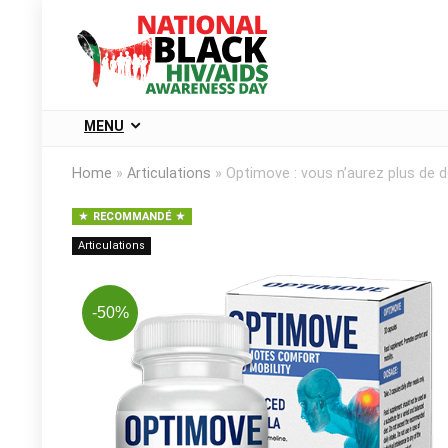
MENU
Home
»
Articulations
»
Optimove : vous n’aurez plus de d
RECOMMANDÉ
Articulations
-50%