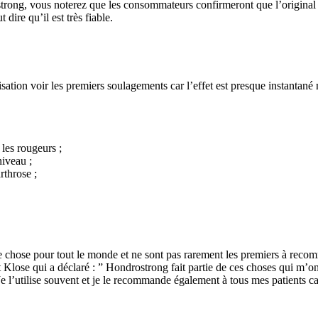
ndrostrong, vous noterez que les consommateurs confirmeront que l’origin
dire qu’il est très fiable.
ation voir les premiers soulagements car l’effet est presque instantané m
 les rougeurs ;
niveau ;
rthrose ;
ose pour tout le monde et ne sont pas rarement les premiers à recomma
ert Klose qui a déclaré : ” Hondrostrong fait partie de ces choses qui m’
 Je l’utilise souvent et je le recommande également à tous mes patients ca