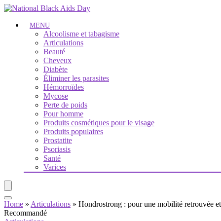
MENU
Alcoolisme et tabagisme
Articulations
Beauté
Cheveux
Diabète
Éliminer les parasites
Hémorroïdes
Mycose
Perte de poids
Pour homme
Produits cosmétiques pour le visage
Produits populaires
Prostatite
Psoriasis
Santé
Varices
Home
»
Articulations
»
Hondrostrong : pour une mobilité retrouvée e
Recommandé