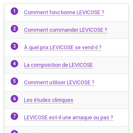
Comment fonctionne LEVICOSE ?
Comment commander LEVICOSE ?
À quel prix LEVICOSE se vend-il ?
La composition de LEVICOSE
Comment utiliser LEVICOSE ?
Les études cliniques
LEVICOSE est-il une arnaque ou pas ?