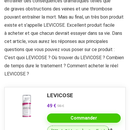
entraîner des conséquences dramatiques telles que
de graves obstructions des veines et une thrombose
pouvant entraîner la mort. Mais au final, un très bon produit
existe et s’appelle LEVICOSE. Excellent produit facile
à acheter et que chacun devrait essayer dans sa vie. Dans
cet article, vous aurez les réponses aux principales
questions que vous pouvez vous poser sur ce produit :
C’est quoi LEVICOSE ? Où trouver du LEVICOSE ? Combien
de temps dure le traitement ? Comment acheter le réel
LEVICOSE ?
LEVICOSE
49 €
98 €
Commander