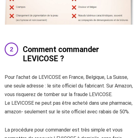
Comment commander
LEVICOSE ?
Pour l’achat de LEVICOSE en France, Belgique, La Suisse,
une seule adresse : le site officiel du fabricant. Sur Amazon,
vous risquerez de tomber sur la fraude LEVICOSE.
Le LEVICOSE ne peut pas être acheté dans une pharmacie,
amazon- seulement sur le site officiel avec rabais de 50%.
La procédure pour commander est très simple et vous