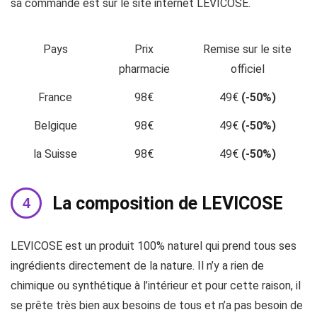
sa commande est sur le site internet LEVICOSE.
Pays
Prix
Remise sur le site
pharmacie
officiel
France
98€
49€
(-50%)
Belgique
98€
49€
(-50%)
la Suisse
98€
49€
(-50%)
La composition de LEVICOSE
LEVICOSE est un produit 100% naturel qui prend tous ses
ingrédients directement de la nature. Il n’y a rien de
chimique ou synthétique à l’intérieur et pour cette raison, il
se prête très bien aux besoins de tous et n’a pas besoin de