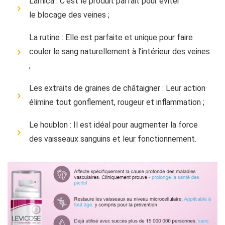
L’arnica : C’est le produit parfait pour éviter
le blocage des veines ;
La rutine : Elle est parfaite et unique pour faire
couler le sang naturellement à l’intérieur des veines
;
Les extraits de graines de châtaigner : Leur action
élimine tout gonflement, rougeur et inflammation ;
Le houblon : Il est idéal pour augmenter la force
des vaisseaux sanguins et leur fonctionnement.