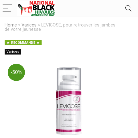
https://frankspizzapalace.com/menu
situs slot gacor
monperatoto
monperatoto
monperatoto
monperatoto
monperatoto
situs togel
situs togel
situs togel
situs togel
situs gacor
situs gacor
situs gacor
situs togel
situs gacor
slot gacor
situs togel
slot gacor
situs togel
link gacor
situs togel
link gacor
slot gacor
slot gacor
link gacor
situs togel
toto togel
toto togel
situs toto
situs toto
situs toto
situs toto
situs toto
situs toto
situs toto
situs toto
toto slot
situs toto
situs toto
situs toto
monperatoto
monperatoto
link togel
situs gacor
Home
»
Varices
»
LEVICOSE, pour retrouver les jambes
de votre jeunesse
RECOMMANDÉ
Varices
-50%