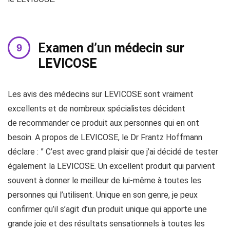
Examen d’un médecin sur
LEVICOSE
Les avis des médecins sur LEVICOSE sont vraiment
excellents et de nombreux spécialistes décident
de recommander ce produit aux personnes qui en ont
besoin. A propos de LEVICOSE, le Dr Frantz Hoffmann
déclare : ” C’est avec grand plaisir que j’ai décidé de tester
également la LEVICOSE. Un excellent produit qui parvient
souvent à donner le meilleur de lui-même à toutes les
personnes qui l’utilisent. Unique en son genre, je peux
confirmer qu’il s’agit d’un produit unique qui apporte une
grande joie et des résultats sensationnels à toutes les