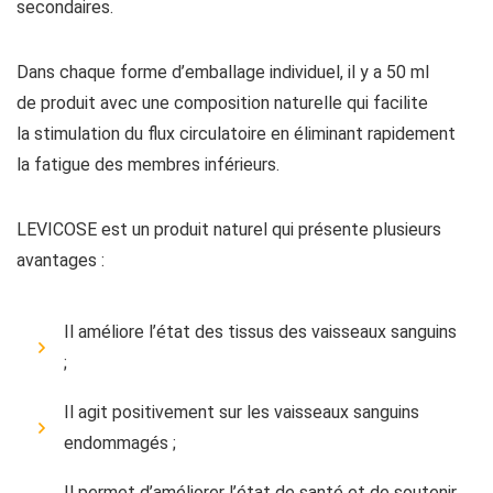
secondaires.
Dans chaque forme d’emballage individuel, il y a 50 ml
de produit avec une composition naturelle qui facilite
la stimulation du flux circulatoire en éliminant rapidement
la fatigue des membres inférieurs.
LEVICOSE est un produit naturel qui présente plusieurs
avantages :
Il améliore l’état des tissus des vaisseaux sanguins
;
Il agit positivement sur les vaisseaux sanguins
endommagés ;
Il permet d’améliorer l’état de santé et de soutenir