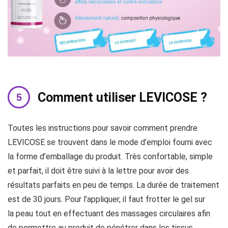
Comment utiliser LEVICOSE ?
Toutes les instructions pour savoir comment prendre
LEVICOSE se trouvent dans le mode d’emploi fourni avec
la forme d’emballage du produit. Très confortable, simple
et parfait, il doit être suivi à la lettre pour avoir des
résultats parfaits en peu de temps. La durée de traitement
est de 30 jours. Pour l’appliquer, il faut frotter le gel sur
la peau tout en effectuant des massages circulaires afin
de permettre au produit de pénétrer dans les tissus.