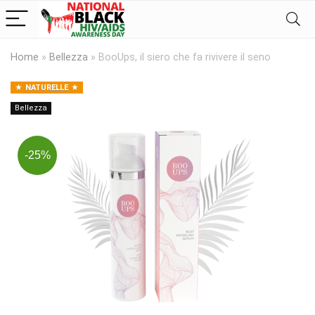
Home
»
Bellezza
»
BooUps, il siero che fa rivivere il seno
NATURELLE
Bellezza
-25%