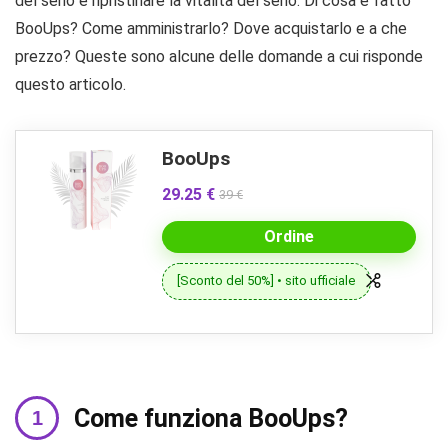
del seno e ripristinare la vitalità del seno. Di cosa è fatto
BooUps? Come amministrarlo? Dove acquistarlo e a che
prezzo? Queste sono alcune delle domande a cui risponde
questo articolo.
BooUps
29.25 €
39 €
Ordine
[Sconto del 50%] • sito ufficiale
Come funziona BooUps?