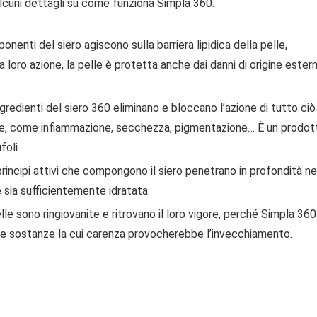
o alcuni dettagli su come funziona Simpla 360:
nenti del siero agiscono sulla barriera lipidica della pelle,
 loro azione, la pelle è protetta anche dai danni di origine ester
gredienti del siero 360 ​​eliminano e bloccano l’azione di tutto ciò
ale, come infiammazione, secchezza, pigmentazione… È un prodot
foli.
principi attivi che compongono il siero penetrano in profondità ne
e sia sufficientemente idratata.
lle sono ringiovanite e ritrovano il loro vigore, perché Simpla 360
tre sostanze la cui carenza provocherebbe l’invecchiamento.