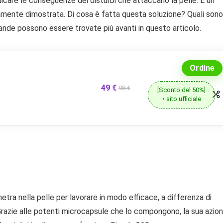
icare le conseguenze dei disturbi che attaccano la pelle. È un
camente dimostrata. Di cosa è fatta questa soluzione? Quali sono
nde possono essere trovate più avanti in questo articolo.
Ordine
49 €
98 €
[Sconto del 50%]
• sito ufficiale
ra nella pelle per lavorare in modo efficace, a differenza di
Grazie alle potenti microcapsule che lo compongono, la sua azio