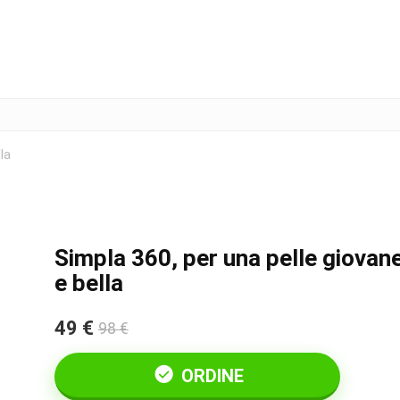
la
Simpla 360, per una pelle giovan
e bella
49 €
98 €
ORDINE