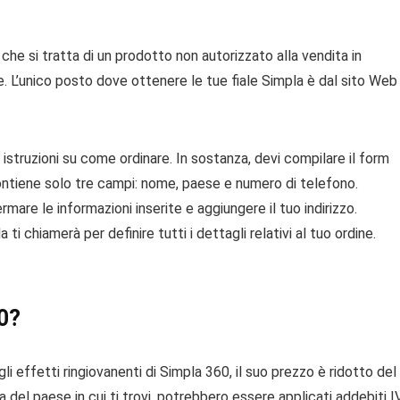
 che si tratta di un prodotto non autorizzato alla vendita in
ce. L’unico posto dove ottenere le tue fiale Simpla è dal sito Web
 istruzioni su come ordinare. In sostanza, devi compilare il form
ontiene solo tre campi: nome, paese e numero di telefono.
mare le informazioni inserite e aggiungere il tuo indirizzo.
i chiamerà per definire tutti i dettagli relativi al tuo ordine.
60?
li effetti ringiovanenti di Simpla 360, il suo prezzo è ridotto del
a del paese in cui ti trovi, potrebbero essere applicati addebiti I