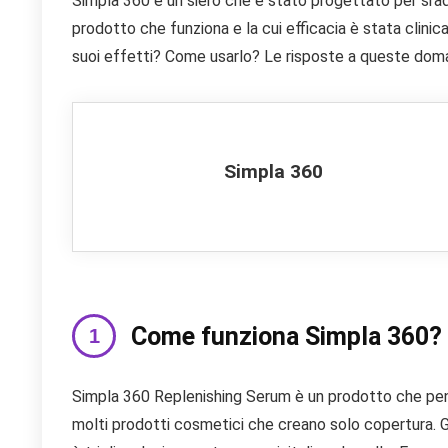
Simpla 360 è un siero che è stato progettato per srad
prodotto che funziona e la cui efficacia è stata clini
suoi effetti? Come usarlo? Le risposte a queste doma
Simpla 360
Come funziona Simpla 360?
Simpla 360 Replenishing Serum è un prodotto che penet
molti prodotti cosmetici che creano solo copertura. 