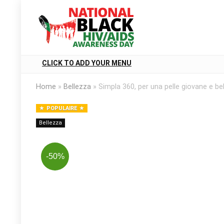
CLICK TO ADD YOUR MENU
Home
»
Bellezza
»
Simpla 360, per una pelle giovane e bel
POPULAIRE
Bellezza
-50%