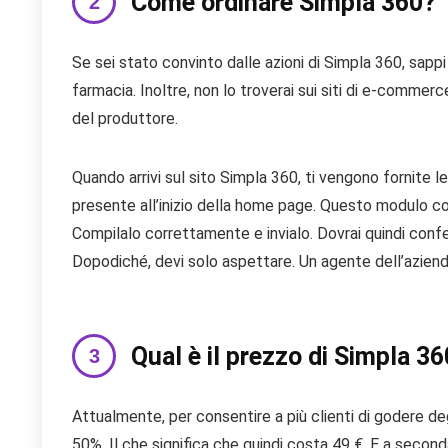
Come ordinare Simpla 360?
Se sei stato convinto dalle azioni di Simpla 360, sappi
farmacia. Inoltre, non lo troverai sui siti di e-commer
del produttore.
Quando arrivi sul sito Simpla 360, ti vengono fornite le
presente all’inizio della home page. Questo modulo c
Compilalo correttamente e invialo. Dovrai quindi confer
Dopodiché, devi solo aspettare. Un agente dell’azienda t
Qual è il prezzo di Simpla 3
Attualmente, per consentire a più clienti di godere deg
50%. Il che significa che quindi costa 49 €. E a second