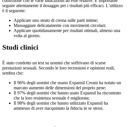
confezione con le varie indicazioni ad esse relative. È importante
seguire attentamente il dosaggio per i risultati più efficaci. L’utilizzo
è il seguente:
Applicare uno strato di crema sulle parti intime;
Massaggiare delicatamente con movimenti circolari;
Applicare quotidianamente per risultati ottimali, almeno una
volta al giorno.
Studi clinici
È stato condotto un test su uomini che soffrivano di scarse
prestazioni sessuali. Secondo le loro recensioni e opinioni reali,
sembra che:
Il 96% degli uomini che usano Expansil Cream ha notato un
marcato aumento delle dimensioni del proprio pene;
Il 97% degli uomini che hanno usato Expansil ha riscontrato
che la loro resistenza sessuale è migliorata;
Il 98% degli uomini che hanno utilizzato Expansil ha
ammesso di aver riacquistato la fiducia in se stessi.