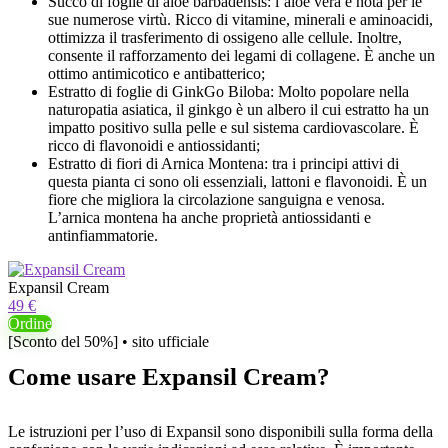
Succo di foglie di aloe barbadensis: l’aloe vera è nota per le
sue numerose virtù. Ricco di vitamine, minerali e aminoacidi,
ottimizza il trasferimento di ossigeno alle cellule. Inoltre,
consente il rafforzamento dei legami di collagene. È anche un
ottimo antimicotico e antibatterico;
Estratto di foglie di GinkGo Biloba: Molto popolare nella
naturopatia asiatica, il ginkgo è un albero il cui estratto ha un
impatto positivo sulla pelle e sul sistema cardiovascolare. È
ricco di flavonoidi e antiossidanti;
Estratto di fiori di Arnica Montena: tra i principi attivi di
questa pianta ci sono oli essenziali, lattoni e flavonoidi. È un
fiore che migliora la circolazione sanguigna e venosa.
L’arnica montena ha anche proprietà antiossidanti e
antinfiammatorie.
Expansil Cream
49 €
Ordine
[Sconto del 50%] • sito ufficiale
Come usare Expansil Cream?
Le istruzioni per l’uso di Expansil sono disponibili sulla forma della