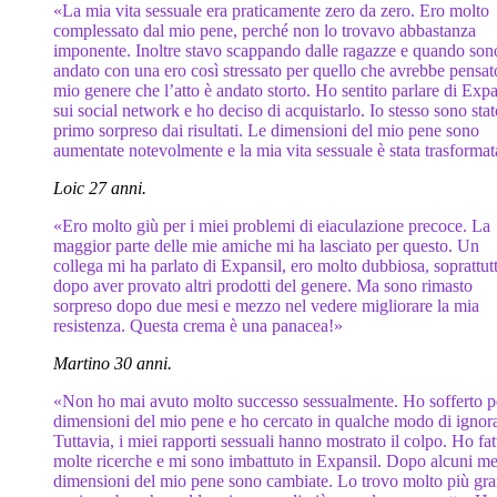
«La mia vita sessuale era praticamente zero da zero. Ero molto
complessato dal mio pene, perché non lo trovavo abbastanza
imponente. Inoltre stavo scappando dalle ragazze e quando son
andato con una ero così stressato per quello che avrebbe pensat
mio genere che l’atto è andato storto. Ho sentito parlare di Expa
sui social network e ho deciso di acquistarlo. Io stesso sono stat
primo sorpreso dai risultati. Le dimensioni del mio pene sono
aumentate notevolmente e la mia vita sessuale è stata trasformat
Loic 27 anni.
«Ero molto giù per i miei problemi di eiaculazione precoce. La
maggior parte delle mie amiche mi ha lasciato per questo. Un
collega mi ha parlato di Expansil, ero molto dubbiosa, soprattut
dopo aver provato altri prodotti del genere. Ma sono rimasto
sorpreso dopo due mesi e mezzo nel vedere migliorare la mia
resistenza. Questa crema è una panacea!»
Martino 30 anni.
«Non ho mai avuto molto successo sessualmente. Ho sofferto pe
dimensioni del mio pene e ho cercato in qualche modo di ignora
Tuttavia, i miei rapporti sessuali hanno mostrato il colpo. Ho fat
molte ricerche e mi sono imbattuto in Expansil. Dopo alcuni mes
dimensioni del mio pene sono cambiate. Lo trovo molto più gr