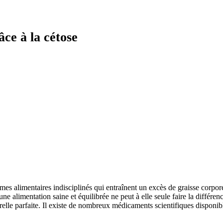
âce à la cétose
es alimentaires indisciplinés qui entraînent un excès de graisse corpore
 alimentation saine et équilibrée ne peut à elle seule faire la différenc
elle parfaite. Il existe de nombreux médicaments scientifiques disponibl