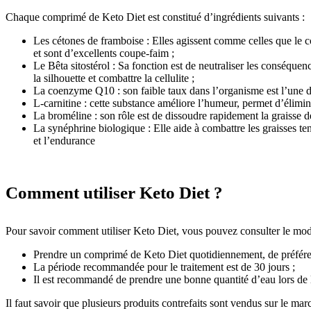
Chaque comprimé de Keto Diet est constitué d’ingrédients suivants :
Les cétones de framboise : Elles agissent comme celles que le cor
et sont d’excellents coupe-faim ;
Le Bêta sitostérol : Sa fonction est de neutraliser les conséque
la silhouette et combattre la cellulite ;
La coenzyme Q10 : son faible taux dans l’organisme est l’une de
L-carnitine : cette substance améliore l’humeur, permet d’élimine
La broméline : son rôle est de dissoudre rapidement la graisse d
La synéphrine biologique : Elle aide à combattre les graisses t
et l’endurance
Comment utiliser Keto Diet ?
Pour savoir comment utiliser Keto Diet, vous pouvez consulter le mode 
Prendre un comprimé de Keto Diet quotidiennement, de préféren
La période recommandée pour le traitement est de 30 jours ;
Il est recommandé de prendre une bonne quantité d’eau lors de l
Il faut savoir que plusieurs produits contrefaits sont vendus sur le ma