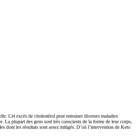
lle. Cet excès de cholestérol peut entrainer diverses maladies
e. La plupart des gens sont très conscients de la forme de leur corps,
es dont les résultats sont assez mitigés. D’où l’intervention de Keto