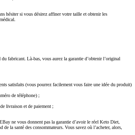
hésiter si vous désirez affiner votre taille et obtenir les
 médical.
 du fabricant. Là-bas, vous aurez la garantie d’obtenir l’original
ients satisfaits (vous pourrez facilement vous faire une idée du produit)
uméro de téléphone) ;
de livraison et de paiement ;
EBay ne vous donnent pas la garantie d’avoir le réel Keto Diet,
end de la santé des consommateurs. Vous savez où l’acheter, alors,