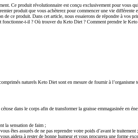
 moment. Ce produit révolutionnaire est conçu exclusivement pour vous q
e premier produit que vous achèterez pour commencer une vie différente
ation de ce produit. Dans cet article, nous essaierons de répondre à vos 
t fonctionne-t-il ? Où trouver du Keto Diet ? Comment prendre le Keto
comprimés naturels Keto Diet sont en mesure de fournir à l’organisme to
 de cétose dans le corps afin de transformer la graisse emmagasinée en én
t la sensation de faim ;
 vous êtes assurés de ne pas reprendre votre poids d’avant le traitement 
it vous aidera à rester de bonne humeur et vous procurera une forme exce