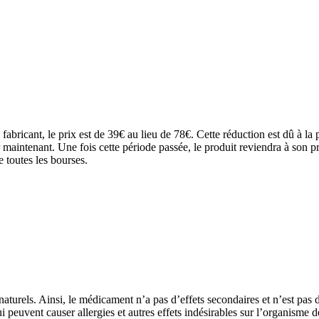
bricant, le prix est de 39€ au lieu de 78€. Cette réduction est dû à la p
aintenant. Une fois cette période passée, le produit reviendra à son prix
e toutes les bourses.
 naturels. Ainsi, le médicament n’a pas d’effets secondaires et n’est p
peuvent causer allergies et autres effets indésirables sur l’organisme de