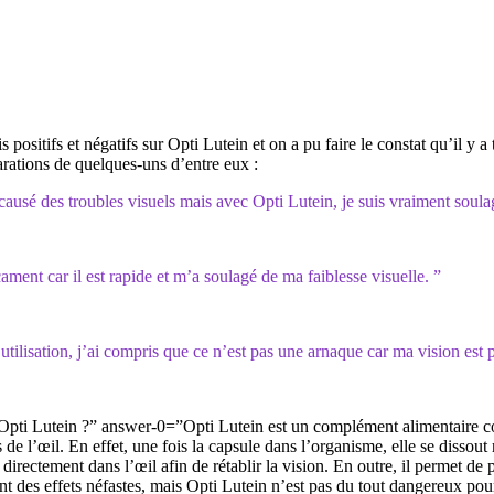
sitifs et négatifs sur Opti Lutein et on a pu faire le constat qu’il y a t
larations de quelques-uns d’entre eux :
causé des troubles visuels mais avec Opti Lutein, je suis vraiment soula
ent car il est rapide et m’a soulagé de ma faiblesse visuelle. ”
tilisation, j’ai compris que ce n’est pas une arnaque car ma vision est p
ti Lutein ?” answer-0=”Opti Lutein est un complément alimentaire cond
 de l’œil. En effet, une fois la capsule dans l’organisme, elle se dissout 
irectement dans l’œil afin de rétablir la vision. En outre, il permet de 
ont des effets néfastes, mais Opti Lutein n’est pas du tout dangereux pou