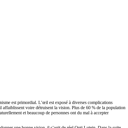
ganisme est primordial. L’œil est exposé à diverses complications
 affaiblissent voire détruisent la vision. Plus de 60 % de la population
t naturellement et beaucoup de personnes ont du mal à accepter
redonner une bonne vision, il s’agit de réel Opti Lutein. Dans la suite