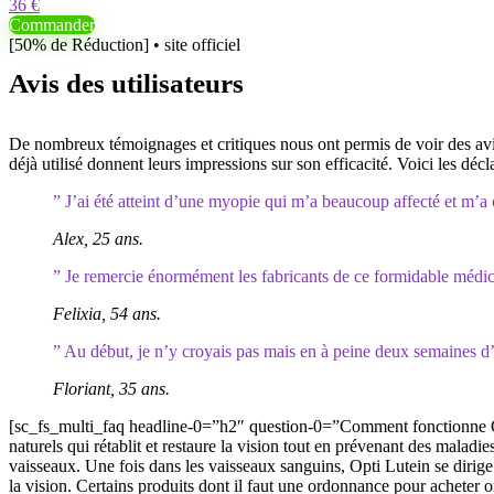
36 €
Commander
[50% de Réduction] • site officiel
Avis des utilisateurs
De nombreux témoignages et critiques nous ont permis de voir des avis po
déjà utilisé donnent leurs impressions sur son efficacité. Voici les déc
” J’ai été atteint d’une myopie qui m’a beaucoup affecté et m’a 
Alex, 25 ans.
” Je remercie énormément les fabricants de ce formidable médicam
Felixia, 54 ans.
” Au début, je n’y croyais pas mais en à peine deux semaines d’u
Floriant, 35 ans.
[sc_fs_multi_faq headline-0=”h2″ question-0=”Comment fonctionne Op
naturels qui rétablit et restaure la vision tout en prévenant des maladies
vaisseaux. Une fois dans les vaisseaux sanguins, Opti Lutein se dirige d
la vision. Certains produits dont il faut une ordonnance pour acheter 