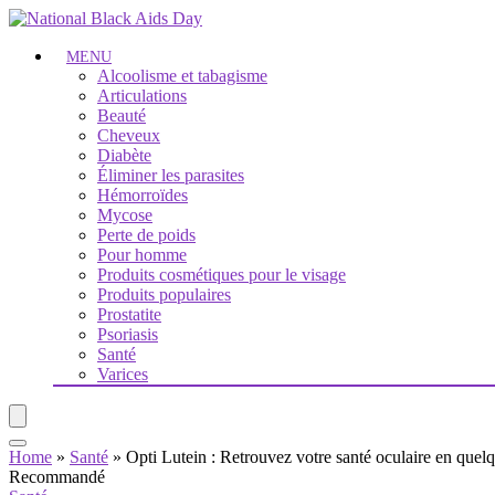
MENU
Alcoolisme et tabagisme
Articulations
Beauté
Cheveux
Diabète
Éliminer les parasites
Hémorroïdes
Mycose
Perte de poids
Pour homme
Produits cosmétiques pour le visage
Produits populaires
Prostatite
Psoriasis
Santé
Varices
Home
»
Santé
»
Opti Lutein : Retrouvez votre santé oculaire en quelq
Recommandé