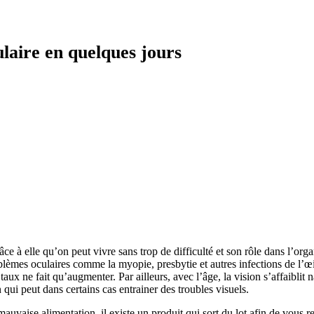
laire en quelques jours
âce à elle qu’on peut vivre sans trop de difficulté et son rôle dans l’or
lèmes oculaires comme la myopie, presbytie et autres infections de l’œil
taux ne fait qu’augmenter. Par ailleurs, avec l’âge, la vision s’affaibli
 qui peut dans certains cas entrainer des troubles visuels.
 mauvaise alimentation, il existe un produit qui sort du lot afin de vous 