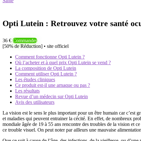
Santé
Opti Lutein : Retrouvez votre santé ocu
36 €
Commander
[50% de Réduction] • site officiel
Comment fonctionne Opti Lutein ?
Où l’acheter et à quel prix Opti Lutein se vend ?
La composition de Opti Lutein
Comment utiliser Opti Lutein ?
Les études cliniques
Ce produit est-il une arnaque ou pas ?
Les résultats
Revue d’un médecin sur Opti Lutein
Avis des utilisateurs
La vision est le sens le plus important pour un être humain car c’est gr
et maladies qui peuvent entrainer la cécité. En effet, de nombreux prob
mondiale âgée de 19 à 55 ans rencontre des troubles de la vision et ce 
ce trouble visuel. On peut noter par ailleurs une mauvaise alimentation
Que ce soit à cause de l’âge, des infections, de la vieillesse, ou d’une