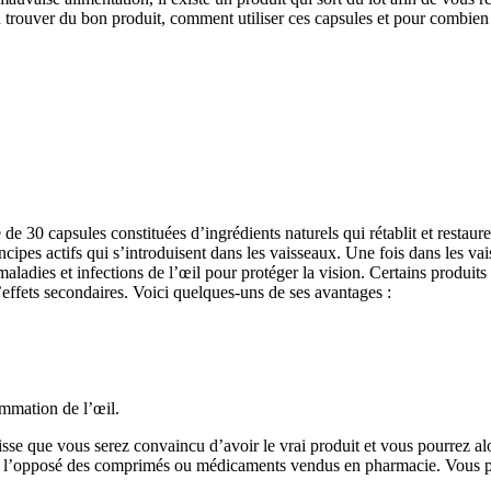
 où trouver du bon produit, comment utiliser ces capsules et pour combien
 30 capsules constituées d’ingrédients naturels qui rétablit et restaure 
incipes actifs qui s’introduisent dans les vaisseaux. Une fois dans les v
s maladies et infections de l’œil pour protéger la vision. Certains produit
effets secondaires. Voici quelques-uns de ses avantages :
ammation de l’œil.
se que vous serez convaincu d’avoir le vrai produit et vous pourrez alor
s à l’opposé des comprimés ou médicaments vendus en pharmacie. Vous p