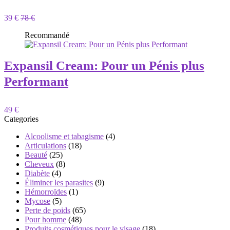
39 €
78 €
Recommandé
Expansil Cream: Pour un Pénis plus
Performant
49 €
Categories
Alcoolisme et tabagisme
(4)
Articulations
(18)
Beauté
(25)
Cheveux
(8)
Diabète
(4)
Éliminer les parasites
(9)
Hémorroïdes
(1)
Mycose
(5)
Perte de poids
(65)
Pour homme
(48)
Produits cosmétiques pour le visage
(18)