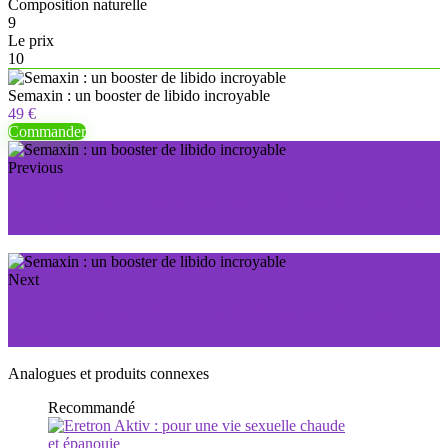
Composition naturelle
9
Le prix
10
Semaxin : un booster de libido incroyable
49 €
Commander
Previous
Brain Actives : boostez vos capacités cognitives en peu
de temps
Next
Keto Actives : perdre du poids n’a jamais été aussi
simple
Analogues et produits connexes
Recommandé