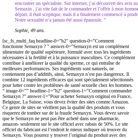
rencontrer un spécialiste. Sur internet, j’ai découvert des avis su
Semaxin , j’ai vite fait de le commander et l’offrir à mon homm
départ, il était sceptique, mais il a finalement commencé à prndr
Notre sexualité n’a jamais été aussi épanouie. ”
Sophie, 49 ans.
[sc_fs_multi_faq headline-0=”h2″ question-0=”Comment
fonctionne Semaxyn ? ” answer-0=”Semaxyn est un complément
alimentaire de qualité supérieure, formulé avec tous les ingrédients
nécessaires à la fertilité et à la puissance masculines. Ce complément
contribue à améliorer la qualité du sperme, ce qui entraîne de
meilleures performances. Ses ingrédients sont naturels, ne
contiennent pas d’additifs, ainsi, Semaxyn n’est pas dangereux. Il
combine 12 ingrédients efficaces qui sont spécialement sélectionnés
pour lutter contre les problèmes de santé sexuelle chez les hommes.
” image-0=”” headline-1=”h2″ question-1=”Comment commander
Semaxyn ?” answer-1=”Pour acheter Semaxyn original en France,
Belgique, La Suisse, vous devez éviter des sites comme Amazon.
Ce genre de sites ne vérifient pas la qualité des produits et vous
risquerez de tomber sur de la fraude Semaxyn. Vous devez savoir
que le Semaxyn ne peut pas être acheté dans une pharmacie,
amazon- seulement sur le site officiel avec rabais de 50%. Le site
officiel du fabricant est l’endroit le mieux indiquer où trouver du
Semaxyn. Vous pourrez y trouver l’original du produit avec des