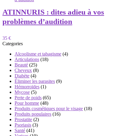
ATINNURIS : dites adieu à vos
problèmes d’audition
35 €
Categories
Alcoolisme et tabagisme
(4)
Articulations
(18)
Beauté
(25)
Cheveux
(8)
Diabète
(4)
Éliminer les parasites
(9)
Hémorroïdes
(1)
Mycose
(5)
Perte de poids
(65)
Pour homme
(48)
Produits cosmétiques pour le visage
(18)
Produits populaires
(16)
Prostatite
(2)
Psoriasis
(3)
Santé
(41)
Varices
(10)