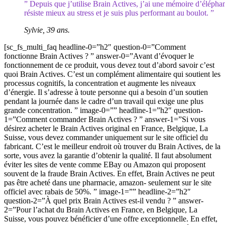
” Depuis que j’utilise Brain Actives, j’ai une mémoire d’éléphan
résiste mieux au stress et je suis plus performant au boulot. ”
Sylvie, 39 ans.
[sc_fs_multi_faq headline-0=”h2″ question-0=”Comment
fonctionne Brain Actives ? ” answer-0=”Avant d’évoquer le
fonctionnement de ce produit, vous devez tout d’abord savoir c’est
quoi Brain Actives. C’est un complément alimentaire qui soutient les
processus cognitifs, la concentration et augmente les niveaux
d’énergie. Il s’adresse à toute personne qui a besoin d’un soutien
pendant la journée dans le cadre d’un travail qui exige une plus
grande concentration. ” image-0=”” headline-1=”h2″ question-
1=”Comment commander Brain Actives ? ” answer-1=”Si vous
désirez acheter le Brain Actives original en France, Belgique, La
Suisse, vous devez commander uniquement sur le site officiel du
fabricant. C’est le meilleur endroit où trouver du Brain Actives, de la
sorte, vous avez la garantie d’obtenir la qualité. Il faut absolument
éviter les sites de vente comme EBay ou Amazon qui proposent
souvent de la fraude Brain Actives. En effet, Brain Actives ne peut
pas être acheté dans une pharmacie, amazon- seulement sur le site
officiel avec rabais de 50%. ” image-1=”” headline-2=”h2″
question-2=”À quel prix Brain Actives est-il vendu ? ” answer-
2=”Pour l’achat du Brain Actives en France, en Belgique, La
Suisse, vous pouvez bénéficier d’une offre exceptionnelle. En effet,