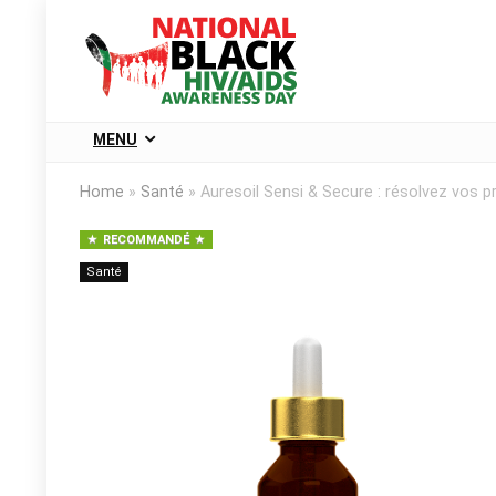
MENU
Home
»
Santé
»
Auresoil Sensi & Secure : résolvez vos 
RECOMMANDÉ
Santé