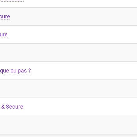
cure
ure
aque ou pas ?
i & Secure