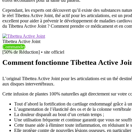
effets secondaires pour la santé du patient.
Cependant, les experts ont découvert qu’il existe des substances natur
le réel Tibettea Active Joint, thé actif pour les articulations, est un 
excellent pour aider à prévenir le développement de maladies cardiovas
du Tibettea Active Joint ? Comment prendre ce médicament et en combi
Tibettea Active Joint
Commander
[50% de Réduction] • site officiel
Comment fonctionne Tibettea Active Join
L’original Tibettea Active Joint pour les articulations est un thé destiné
aux disques intervertébraux.
Cette infusion de plantes 100% naturelles agit directement sur votre col
Tout d’abord la fortification du cartilage endommagé grâce à u
L’augmentation de l’élasticité des os et de la colonne vertébrale 
La douleur disparaît au bout d’un certain temps ;
Une utilisation fréquente et continue garantit que vous ne souff
Cette tisane aide à éliminer toute inflammation, en réduisant le str
Elle protège contre de nouvelles lésions osseuses, en particulier