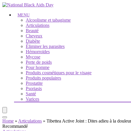
MENU
Alcoolisme et tabagisme
Articulations
Beauté
Cheveux
Diabète
Éliminer les parasites
Hémorroïdes
Mycose
Perte de poids
Pour homme
Produits cosmétiques pour le visage
Produits populaires
Prostatite
Psoriasis
Santé
Varices
Home
»
Articulations
»
Tibettea Active Joint : Dites adieu à la douleur
Recommandé