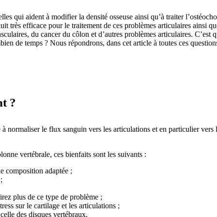
elles qui aident à modifier la densité osseuse ainsi qu’à traiter l’osté
produit très efficace pour le traitement de ces problèmes articulaires ain
culaires, du cancer du côlon et d’autres problèmes articulaires. C’est 
en de temps ? Nous répondrons, dans cet article à toutes ces question
t ?
 à normaliser le flux sanguin vers les articulations et en particulier vers 
onne vertébrale, ces bienfaits sont les suivants :
ne composition adaptée ;
;
rirez plus de ce type de problème ;
ess sur le cartilage et les articulations ;
 celle des disques vertébraux.