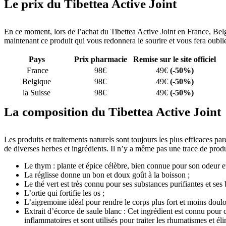
Le prix du Tibettea Active Joint
En ce moment, lors de l’achat du Tibettea Active Joint en France, Belg
maintenant ce produit qui vous redonnera le sourire et vous fera oubli
Pays
Prix pharmacie
Remise sur le site officiel
France
98€
49€
(-50%)
Belgique
98€
49€
(-50%)
la Suisse
98€
49€
(-50%)
La composition du Tibettea Active Joint
Les produits et traitements naturels sont toujours les plus efficaces 
de diverses herbes et ingrédients. Il n’y a même pas une trace de pro
Le thym : plante et épice célèbre, bien connue pour son odeur et 
La réglisse donne un bon et doux goût à la boisson ;
Le thé vert est très connu pour ses substances purifiantes et ses
L’ortie qui fortifie les os ;
L’aigremoine idéal pour rendre le corps plus fort et moins doul
Extrait d’écorce de saule blanc : Cet ingrédient est connu pour c
inflammatoires et sont utilisés pour traiter les rhumatismes et él