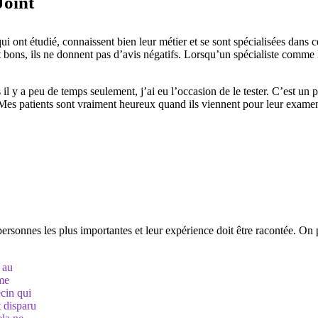
Joint
 ont étudié, connaissent bien leur métier et se sont spécialisées dans c
nt bons, ils ne donnent pas d’avis négatifs. Lorsqu’un spécialiste comm
is il y a peu de temps seulement, j’ai eu l’occasion de le tester. C’est
e. Mes patients sont vraiment heureux quand ils viennent pour leur exame
rsonnes les plus importantes et leur expérience doit être racontée. On p
e au
 me
cin qui
t disparu