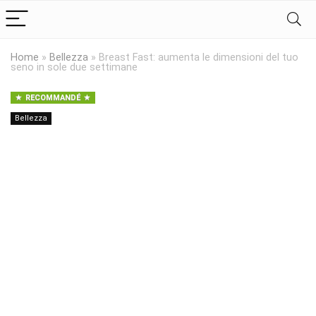
Home
»
Bellezza
»
Breast Fast: aumenta le dimensioni del tuo
seno in sole due settimane
RECOMMANDÉ
Bellezza